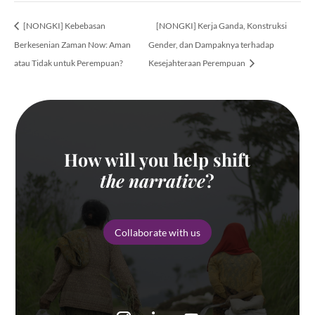
[NONGKI] Kebebasan
[NONGKI] Kerja Ganda, Konstruksi
Berkesenian Zaman Now: Aman
Gender, dan Dampaknya terhadap
atau Tidak untuk Perempuan?
Kesejahteraan Perempuan
How will you help shift
the narrative
?
Collaborate with us