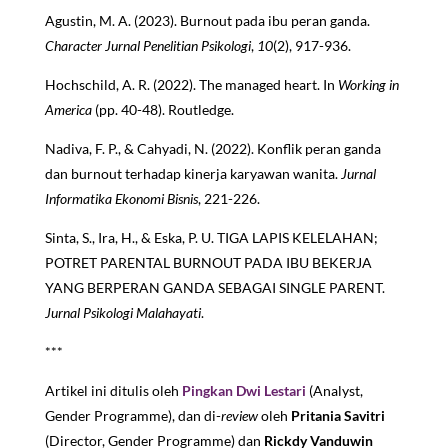
Agustin, M. A. (2023). Burnout pada ibu peran ganda.
Character Jurnal Penelitian Psikologi
,
10
(2), 917-936.
Hochschild, A. R. (2022). The managed heart. In
Working in
America
(pp. 40-48). Routledge.
Nadiva, F. P., & Cahyadi, N. (2022). Konflik peran ganda
dan burnout terhadap kinerja karyawan wanita.
Jurnal
Informatika Ekonomi Bisnis
, 221-226.
Sinta, S., Ira, H., & Eska, P. U. TIGA LAPIS KELELAHAN;
POTRET PARENTAL BURNOUT PADA IBU BEKERJA
YANG BERPERAN GANDA SEBAGAI SINGLE PARENT.
Jurnal Psikologi Malahayati
.
***
Artikel ini ditulis oleh
Pingkan Dwi Lestari
(Analyst,
Gender Programme), dan di-
review
oleh
Pritania Savitri
(Director, Gender Programme) dan
Rickdy Vanduwin