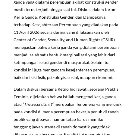
ganda yang dialami perempuan akibat konstruksi gender
masih terus terjadi hingga saat ini. Diskusi dalam forum
Kerja Ganda, Konstruksi Gender, dan Dampaknya
terhadap Kesejahteraan Perempuan yang diadakan pada
11 April 2026 secara daring yang dilaksanakan oleh
Center of Gender, Sexuality, and Human Rights (GSHR)
menegaskan bahwa kerja ganda yang dialami perempuan
menjadi salah satu bentuk marginalisasi yang lahir dari
ketimpangan relasi gender di masyarakat. Selain itu,
kondisi ini juga mengancam kesejahteraan perempuan,
baik dari sisi fisik, psikologis, sosial, maupun ekonomi.
Dalam diskusi bersama Retno Indrawati, seorang Praktisi
Feminis, dijelaskan bahwa istilah mengenai kerja ganda
atau
“The Second Shift”
merupakan fenomena yang merujuk
pada kondisi di mana perempuan bekerja penuh di ranah
publik yang dibayar, namun tetap harus memikul
tanggung jawab utama di ranah domestik yang tidak
dibayar secara bersamaan. Kondisi ini menunjukkan