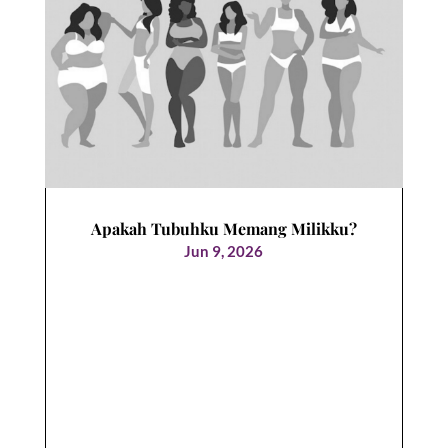
Apakah Tubuhku Memang Milikku?
Jun 9, 2026