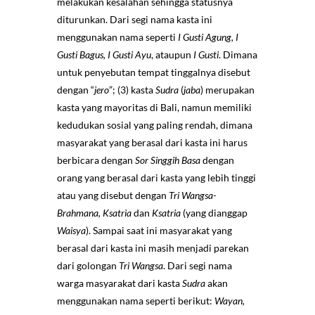
melakukan kesalahan sehingga statusnya
diturunkan. Dari segi nama kasta ini
menggunakan nama seperti
I Gusti Agung, I
Gusti Bagus, I Gusti Ayu
, ataupun
I Gusti
. Dimana
untuk penyebutan tempat tinggalnya disebut
dengan “
jero
”; (3) kasta
Sudra
(
j
aba
) merupakan
kasta yang mayoritas di Bali, namun memiliki
kedudukan sosial yang paling rendah, dimana
masyarakat yang berasal dari kasta ini harus
berbicara dengan
Sor Singgih Basa
dengan
orang yang berasal dari kasta yang lebih tinggi
atau yang disebut dengan
Tri Wangsa-
Brahmana, Ksatria
dan
Ksatria
(yang dianggap
Waisya
). Sampai saat ini masyarakat yang
berasal dari kasta ini masih menjadi parekan
dari golongan
Tri Wangsa
. Dari segi nama
warga masyarakat dari kasta
Sudra
akan
menggunakan nama seperti berikut:
Wayan,