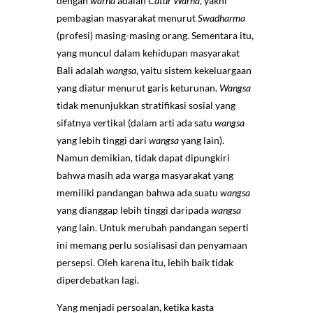
dengan
warna
adalah
Catur Warna
, yakni
pembagian masyarakat menurut
Swadharma
(profesi) masing-masing orang. Sementara itu,
yang muncul dalam kehidupan masyarakat
Bali adalah
wangsa
, yaitu sistem kekeluargaan
yang diatur menurut garis keturunan.
Wangsa
tidak menunjukkan stratifikasi sosial yang
sifatnya vertikal (dalam arti ada satu
wangsa
yang lebih tinggi dari
wangsa
yang lain).
Namun demikian, tidak dapat dipungkiri
bahwa masih ada warga masyarakat yang
memiliki pandangan bahwa ada suatu
wangsa
yang dianggap lebih tinggi daripada
wangsa
yang lain. Untuk merubah pandangan seperti
ini memang perlu sosialisasi dan penyamaan
persepsi. Oleh karena itu, lebih baik tidak
diperdebatkan lagi.
Yang menjadi persoalan, ketika kasta