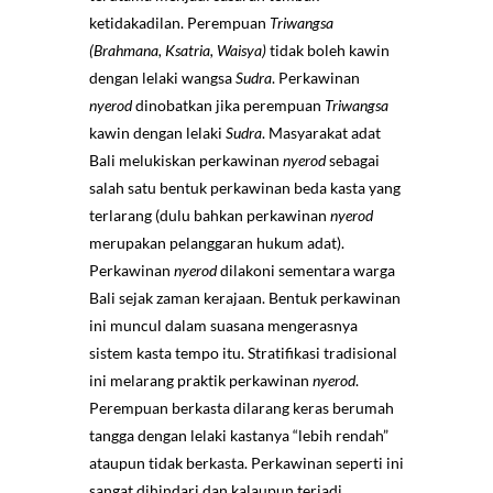
ketidakadilan. Perempuan
Triwangsa
(Brahmana, Ksatria, Waisya)
tidak boleh kawin
dengan lelaki wangsa
Sudra
. Perkawinan
nyerod
dinobatkan jika perempuan
Triwangsa
kawin dengan lelaki
Sudra
. Masyarakat adat
Bali melukiskan perkawinan
nyerod
sebagai
salah satu bentuk perkawinan beda kasta yang
terlarang (dulu bahkan perkawinan
nyerod
merupakan pelanggaran hukum adat).
Perkawinan
nyerod
dilakoni sementara warga
Bali sejak zaman kerajaan. Bentuk perkawinan
ini muncul dalam suasana mengerasnya
sistem kasta tempo itu. Stratifikasi tradisional
ini melarang praktik perkawinan
nyerod
.
Perempuan berkasta dilarang keras berumah
tangga dengan lelaki kastanya “lebih rendah”
ataupun tidak berkasta. Perkawinan seperti ini
sangat dihindari dan kalaupun terjadi