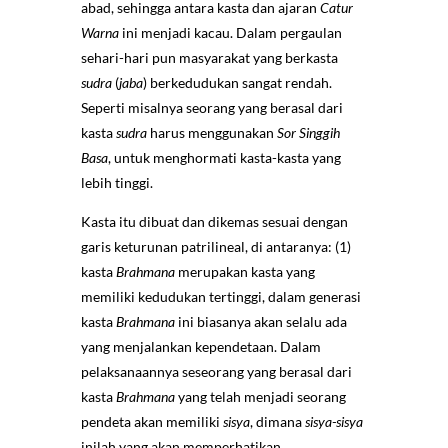
abad, sehingga antara kasta dan ajaran
Catur
Warna
ini menjadi kacau. Dalam pergaulan
sehari-hari pun masyarakat yang berkasta
sudra
(
jaba
) berkedudukan sangat rendah.
Seperti misalnya seorang yang berasal dari
kasta
sudra
harus menggunakan
Sor Singgih
Basa
, untuk menghormati kasta-kasta yang
lebih tinggi.
Kasta itu dibuat dan dikemas sesuai dengan
garis keturunan patrilineal, di antaranya: (1)
kasta
Brahmana
merupakan kasta yang
memiliki kedudukan tertinggi, dalam generasi
kasta
Brahmana
ini biasanya akan selalu ada
yang menjalankan kependetaan. Dalam
pelaksanaannya seseorang yang berasal dari
kasta
Brahmana
yang telah menjadi seorang
pendeta akan memiliki
sisya
, dimana
sisya-sisya
inilah yang akan memperhatikan